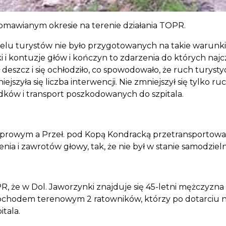
 omawianym okresie na terenie działania TOPR.
ielu turystów nie było przygotowanych na takie warunk
ki i kontuzje głów i kończyn to zdarzenia do których na
 deszcz i się ochłodziło, co spowodowało, że ruch turys
niejszyła się liczba interwencji. Nie zmniejszył się tylk
ków i transport poszkodowanych do szpitala.
sprowym a Przeł. pod Kopą Kondracką przetransportowa
bienia i zawrotów głowy, tak, że nie był w stanie samodzi
 że w Dol. Jaworzynki znajduje się 45-letni mężczyzna 
ochodem terenowym 2 ratowników, którzy po dotarciu na
itala.