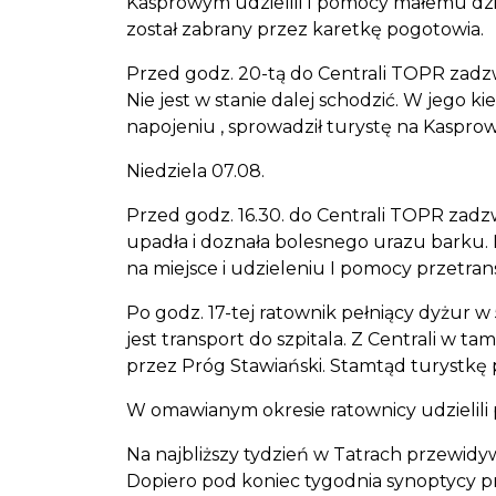
Kasprowym udzielili I pomocy małemu dzie
został zabrany przez karetkę pogotowia.
Przed godz. 20-tą do Centrali TOPR zadzwon
Nie jest w stanie dalej schodzić. W jego 
napojeniu , sprowadził turystę na Kasprowy
Niedziela 07.08.
Przed godz. 16.30. do Centrali TOPR zadz
upadła i doznała bolesnego urazu barku. 
na miejsce i udzieleniu I pomocy przetrans
Po godz. 17-tej ratownik pełniący dyżur w
jest transport do szpitala. Z Centrali w 
przez Próg Stawiański. Stamtąd turystk
W omawianym okresie ratownicy udzielil
Na najbliższy tydzień w Tatrach przewid
Dopiero pod koniec tygodnia synoptycy pr