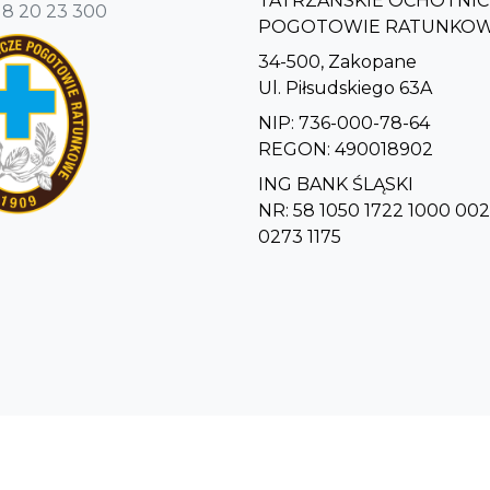
TATRZAŃSKIE OCHOTNIC
18 20 23 300
POGOTOWIE RATUNKO
34-500, Zakopane
Ul. Piłsudskiego 63A
NIP: 736-000-78-64
REGON: 490018902
ING BANK ŚLĄSKI
NR: 58 1050 1722 1000 00
0273 1175