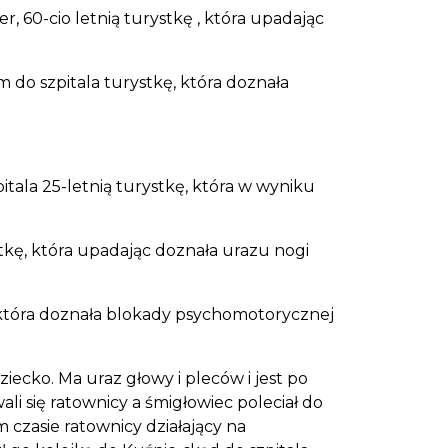
 60-cio letnią turystkę , która upadając
o szpitala turystkę, która doznała
tala 25-letnią turystkę, która w wyniku
stkę, która upadając doznała urazu nogi
która doznała blokady psychomotorycznej
ecko. Ma uraz głowy i pleców i jest po
i się ratownicy a śmigłowiec poleciał do
czasie ratownicy działający na