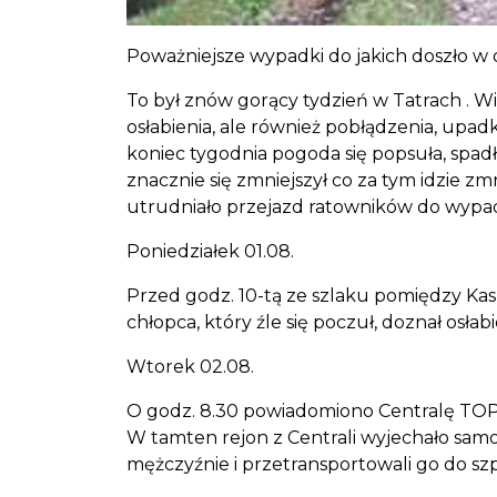
Poważniejsze wypadki do jakich doszło w
To był znów gorący tydzień w Tatrach . W
osłabienia, ale również pobłądzenia, upad
koniec tygodnia pogoda się popsuła, spadł
znacznie się zmniejszył co za tym idzie zm
utrudniało przejazd ratowników do wypad
Poniedziałek 01.08.
Przed godz. 10-tą ze szlaku pomiędzy Ka
chłopca, który źle się poczuł, doznał osła
Wtorek 02.08.
O godz. 8.30 powiadomiono Centralę TOPR,
W tamten rejon z Centrali wyjechało sam
mężczyźnie i przetransportowali go do szp