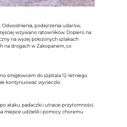
i. Odwodnienia, podejrzenia udarów,
jczęściej wzywano ratowników. Dopiero na
tyczny na wyżej położonych szlakach
o ruch na drogach w Zakopanem, co
no śmigłowcem do szpitala 12-letniego
elnie kontynuować wycieczki.
po ataku padaczki i utracie przytomności.
 miejsce udzielili i pomocy choremu