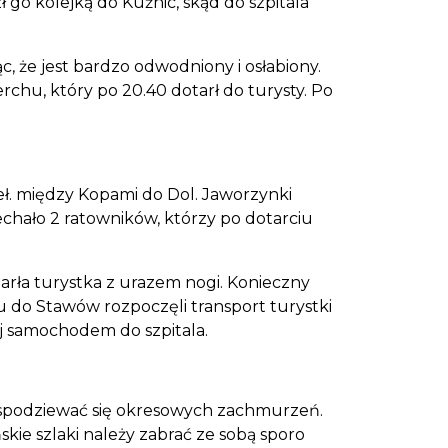
go kolejką do Kuźnic, skąd do szpitala
c, że jest bardzo odwodniony i osłabiony.
chu, który po 20.40 dotarł do turysty. Po
eł. między Kopami do Dol. Jaworzynki
echało 2 ratowników, którzy po dotarciu
tarła turystka z urazem nogi. Konieczny
iu do Stawów rozpoczęli transport turystki
j samochodem do szpitala.
ż spodziewać się okresowych zachmurzeń.
ie szlaki należy zabrać ze sobą sporo