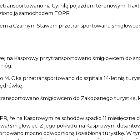
rzetransportowano na Cyrhlę pojazdem terenowym Traxter,
wieziono ją samochodem TOPR.
kiem a Czarnym Stawem przetransportowano śmigłowcem d
cowej na Kasprowy przytransportowano śmigłowcem do szpi
 nóg.
do M. Oka przetransportowano do szpitala 14-letnią tury
wędrówkę.
rzetransportowano śmigłowcem do Zakopanego turystkę, 
R, że na Kasprowym ze schodów spadło 11 miesięczne dzi
wał śmigłowiec. Z jego pokładu na Kasprowym desantowal
portowano mocno odwodnioną i osłabioną turystkę. W tym 