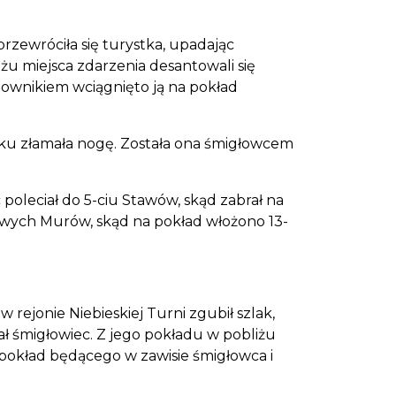
rzewróciła się turystka, upadając
żu miejsca zdarzenia desantowali się
townikiem wciągnięto ją na pokład
dku złamała nogę. Została ona śmigłowcem
poleciał do 5-ciu Stawów, skąd zabrał na
kowych Murów, skąd na pokład włożono 13-
rejonie Niebieskiej Turni zgubił szlak,
ał śmigłowiec. Z jego pokładu w pobliżu
 pokład będącego w zawisie śmigłowca i