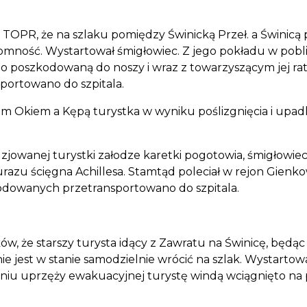
TOPR, że na szlaku pomiędzy Świnicką Przeł. a Świnicą p
tomność. Wystartował śmigłowiec. Z jego pokładu w pobli
o poszkodowaną do noszy i wraz z towarzyszącym jej ra
portowano do szpitala.
kim Okiem a Kępą turystka w wyniku poślizgnięcia i upa
jowanej turystki załodze karetki pogotowia, śmigłowiec 
 urazu ścięgna Achillesa. Stamtąd poleciał w rejon Gien
odowanych przetransportowano do szpitala.
, że starszy turysta idący z Zawratu na Świnicę, będąc w 
e jest w stanie samodzielnie wrócić na szlak. Wystartow
żeniu uprzęży ewakuacyjnej turystę windą wciągnięto na