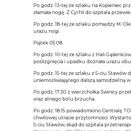
Po godz. 13-tej ze szlaku na Kopieniec p
złamała nogę. Z Cyrhli do szpitala prze
Po godz. 18-tej ze szlaku pomiędzy M. O
urazu nogi.
Piątek 05.08.
Po godz. 10-tej ze szlaku z Hali Gąsieni
poślizgnięcia i upadku doznała urazu obu
Po godz. 15-tej ze szlaku z 5-ciu Stawów 
uniemożliwiającego dalszą samodzielną 
Po godz. 17.30 z wierzchołka Świnicy p
oraz silnego bólu brzucha.
Po godz. 18.15 powiadomiono Centralę TOP
chwilowej utracie przytomności. Wystarto
5-ciu Stawów, skąd do szpitala przetrans