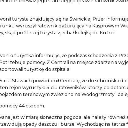
cku. Ponieważ jego stan uległ poprawie ratownik zwiózł 
ił turysta znajdujący się na Świnickiej Przeł. informują
kierunku wyruszył ratownik dyżurujący na Kasprowym Wier
, skąd po 21-szej turysta zjechał kolejką do Kuźnic.
woniła turystka informując, że podczas schodzenia z Prz
Potrzebuje pomocy. Z Centrali na miejsce zdarzenia wyj
portowali turystkę do szpitala.
 5-ciu Stawach powiadomił Centralę, że do schroniska do
tamten rejon wyruszyło 5-ciu ratowników, którzy po dotarc
ę pojazdem terenowym zwieziono na Wodogrzmoty i dale
i pomocy 44 osobom.
ywana jest w miarę słoneczna pogoda, ale należy równie
zewidują opady deszczu i burze. Wychodząc na tatrzańsk