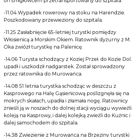
on śmigłowcem przetransportowany do szpitala.
-11.04 Wypadek rowerowy na stoku na Harendzie.
Poszkodowany przewieziony do szpitala.
-11.25 Zasłabnięcie 65-letniej turystki pomiędzy
Włosienicą a Morskim Okiem. Ratownik dyżurny z M.
Oka zwiózł turystkę na Palenicę.
-14.06 Turysta schodzący z Koziej Przeł. do Kozie Dol.
upadł i uszkodził nadgarstek. Został sprowadzony
przez ratownika do Murowańca.
-14.08 51 letnia turystka schodząc w deszczu z
Kasprowego na Halę Gąsienicową poślizgnęła się na
mokrych skałach, upadła i złamała nogę. Ratownicy
znieśli ją w noszach do dolnej stacji wyciągu wywieźli
koleją na Kasprowy, i dalej kolejką zwieźli do Kuźnic i
dalej samochodem do szpitala.
-14.38 Zwiezienie z Murowańca na Brzeziny turystki