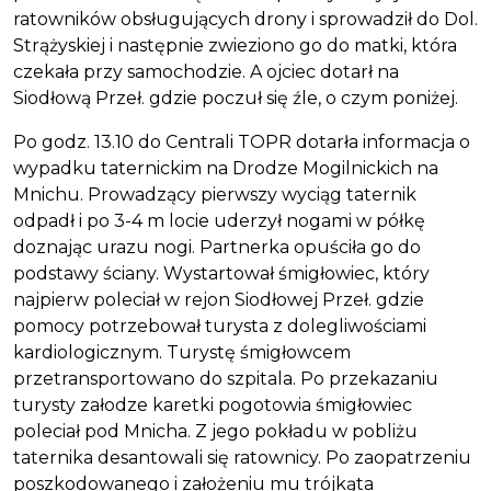
ratowników obsługujących drony i sprowadził do Dol.
Strążyskiej i następnie zwieziono go do matki, która
czekała przy samochodzie. A ojciec dotarł na
Siodłową Przeł. gdzie poczuł się źle, o czym poniżej.
Po godz. 13.10 do Centrali TOPR dotarła informacja o
wypadku taternickim na Drodze Mogilnickich na
Mnichu. Prowadzący pierwszy wyciąg taternik
odpadł i po 3-4 m locie uderzył nogami w półkę
doznając urazu nogi. Partnerka opuściła go do
podstawy ściany. Wystartował śmigłowiec, który
najpierw poleciał w rejon Siodłowej Przeł. gdzie
pomocy potrzebował turysta z dolegliwościami
kardiologicznym. Turystę śmigłowcem
przetransportowano do szpitala. Po przekazaniu
turysty załodze karetki pogotowia śmigłowiec
poleciał pod Mnicha. Z jego pokładu w pobliżu
taternika desantowali się ratownicy. Po zaopatrzeniu
poszkodowanego i założeniu mu trójkąta