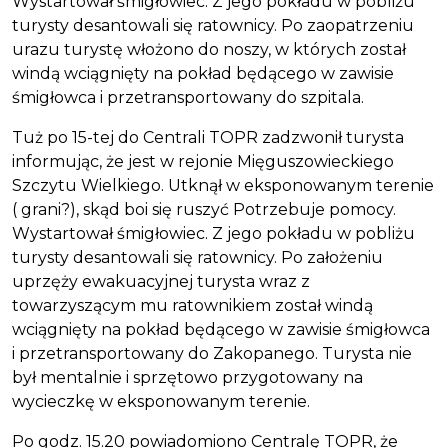
Wystartował śmigłowiec. Z jego pokładu w pobliżu
turysty desantowali się ratownicy. Po zaopatrzeniu
urazu turystę włożono do noszy, w których został
windą wciągnięty na pokład będącego w zawisie
śmigłowca i przetransportowany do szpitala.
Tuż po 15-tej do Centrali TOPR zadzwonił turysta
informując, że jest w rejonie Mięguszowieckiego
Szczytu Wielkiego. Utknął w eksponowanym terenie
( grani?), skąd boi się ruszyć Potrzebuje pomocy.
Wystartował śmigłowiec. Z jego pokładu w pobliżu
turysty desantowali się ratownicy. Po założeniu
uprzęży ewakuacyjnej turysta wraz z
towarzyszącym mu ratownikiem został windą
wciągnięty na pokład będącego w zawisie śmigłowca
i przetransportowany do Zakopanego. Turysta nie
był mentalnie i sprzętowo przygotowany na
wycieczkę w eksponowanym terenie.
Po godz. 15.20 powiadomiono Centralę TOPR, że