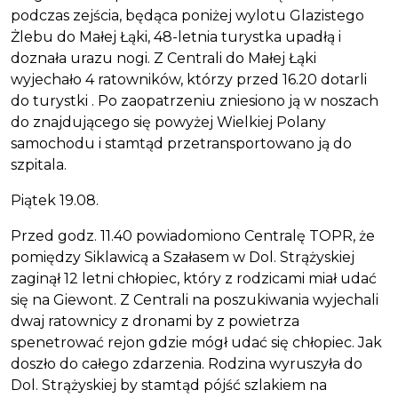
podczas zejścia, będąca poniżej wylotu Glazistego
Żlebu do Małej Łąki, 48-letnia turystka upadłą i
doznała urazu nogi. Z Centrali do Małej Łąki
wyjechało 4 ratowników, którzy przed 16.20 dotarli
do turystki . Po zaopatrzeniu zniesiono ją w noszach
do znajdującego się powyżej Wielkiej Polany
samochodu i stamtąd przetransportowano ją do
szpitala.
Piątek 19.08.
Przed godz. 11.40 powiadomiono Centralę TOPR, że
pomiędzy Siklawicą a Szałasem w Dol. Strążyskiej
zaginął 12 letni chłopiec, który z rodzicami miał udać
się na Giewont. Z Centrali na poszukiwania wyjechali
dwaj ratownicy z dronami by z powietrza
spenetrować rejon gdzie mógł udać się chłopiec. Jak
doszło do całego zdarzenia. Rodzina wyruszyła do
Dol. Strążyskiej by stamtąd pójść szlakiem na