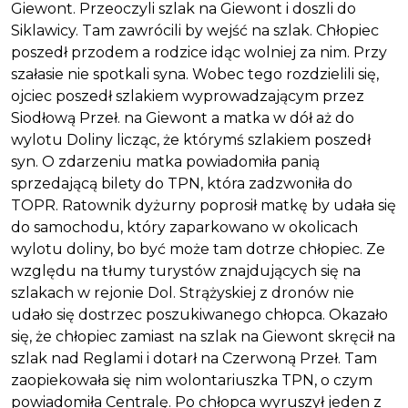
Giewont. Przeoczyli szlak na Giewont i doszli do
Siklawicy. Tam zawrócili by wejść na szlak. Chłopiec
poszedł przodem a rodzice idąc wolniej za nim. Przy
szałasie nie spotkali syna. Wobec tego rozdzielili się,
ojciec poszedł szlakiem wyprowadzającym przez
Siodłową Przeł. na Giewont a matka w dół aż do
wylotu Doliny licząc, że którymś szlakiem poszedł
syn. O zdarzeniu matka powiadomiła panią
sprzedającą bilety do TPN, która zadzwoniła do
TOPR. Ratownik dyżurny poprosił matkę by udała się
do samochodu, który zaparkowano w okolicach
wylotu doliny, bo być może tam dotrze chłopiec. Ze
względu na tłumy turystów znajdujących się na
szlakach w rejonie Dol. Strążyskiej z dronów nie
udało się dostrzec poszukiwanego chłopca. Okazało
się, że chłopiec zamiast na szlak na Giewont skręcił na
szlak nad Reglami i dotarł na Czerwoną Przeł. Tam
zaopiekowała się nim wolontariuszka TPN, o czym
powiadomiła Centralę. Po chłopca wyruszył jeden z