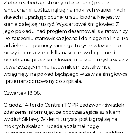
Żlebem schodząc stromym terenem ( próg z
łańcuchami) poślizgnął się na mokrych wapiennych
skałach i upadając doznał urazu biodra. Nie jest w
stanie dalej się ruszyć. Wystartował śmigłowiec. Z
jego pokładu nad progiem desantowali się ratownicy.
Po założeniu stanowiska zjechali do niego na linie. Po
udzieleniu I pomocy rannego turystę włożono do
noszy i opuszczono kilkanaście m w dogodne do
podebrania przez śmigłowiec miejsce. Turysta wraz z
towarzyszącym mu ratownikiem został windą
wciągnięty na pokład będącego w zawisie śmigłowca
i przetransportowany do szpitala.
Czwartek 18.08.
O godz. 14-tej do Centrali TOPR zadzwonił świadek
zdarzenia informując, że podczas zejścia szlakiem
wzdłuż Siklawy 34-letni turysta poślizgnął się na
mokrych skałach i upadając złamał nogę.