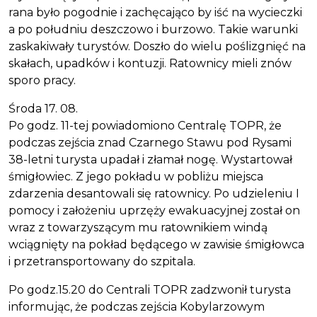
rana było pogodnie i zachęcająco by iść na wycieczki
a po południu deszczowo i burzowo. Takie warunki
zaskakiwały turystów. Doszło do wielu poślizgnięć na
skałach, upadków i kontuzji. Ratownicy mieli znów
sporo pracy.
Środa 17. 08.
Po godz. 11-tej powiadomiono Centralę TOPR, że
podczas zejścia znad Czarnego Stawu pod Rysami
38-letni turysta upadał i złamał nogę. Wystartował
śmigłowiec. Z jego pokładu w pobliżu miejsca
zdarzenia desantowali się ratownicy. Po udzieleniu I
pomocy i założeniu uprzęży ewakuacyjnej został on
wraz z towarzyszącym mu ratownikiem windą
wciągnięty na pokład będącego w zawisie śmigłowca
i przetransportowany do szpitala.
Po godz.15.20 do Centrali TOPR zadzwonił turysta
informując, że podczas zejścia Kobylarzowym